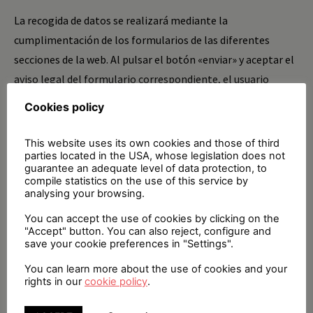
La recogida de datos se realizará mediante la
cumplimentación de los formularios de las diferentes
secciones de la web. Al pulsar el botón «enviar» y aceptar el
aviso legal del formulario correspondiente, el usuario
consiente y acepta que sus datos pasen a formar parte del
Cookies policy
fichero automatizado y que sean utilizados con fines
comerciales y de envío de información.
This website uses its own cookies and those of third
parties located in the USA, whose legislation does not
Asimismo, y salvo que se indique lo contrario, las respuestas
guarantee an adequate level of data protection, to
compile statistics on the use of this service by
a las preguntas de carácter personal en los distintos
analysing your browsing.
formularios son voluntarias, sin que la falta de
You can accept the use of cookies by clicking on the
contestación a dichas preguntas suponga una merma en
"Accept" button. You can also reject, configure and
save your cookie preferences in "Settings".
los servicios solicitados. La falta de cumplimentación de los
campos determinados como obligatorios o el suministro
You can learn more about the use of cookies and your
rights in our
cookie policy
.
de datos incorrectos impedirá a Fundación Aline Condesa
Viuda de Romanones la prestación de los servicios