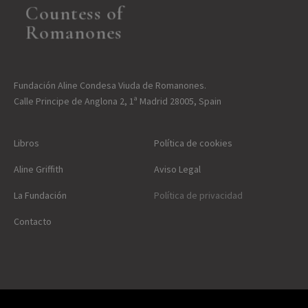
Countess of
Romanones
Fundación Aline Condesa Viuda de Romanones.
Calle Principe de Anglona 2, 1ª Madrid 28005, Spain
Libros
Política de cookies
Aline Griffith
Aviso Legal
La Fundación
Política de privacidad
Contacto